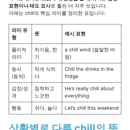
표현이나 태도 묘사
로 훨씬 더 자주 쓰입니다.
아래는 chill의 핵심 의미를 정리한 표입니다:
의미 유
뜻
예시 표현
형
물리적
차가움, 한
a chill wind (쌀쌀한 바
의미
기
람)
동사
차게 식히
Chill the drinks in the
(동작)
다
fridge
감정/성
침착하고
He’s really chill about
격
느긋한
everything
행동
쉬다, 놀다
Let’s chill this weekend
상황별로 다른 chill의 뜻