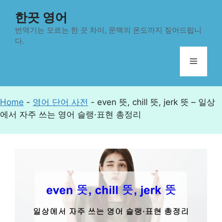
컨
한끗 영어
텐
츠
번역기는 모르는 한 끗 차이, 문맥의 온도까지 짚어드립니
다.
로
건
메
너
뛰
뉴
기
Home
-
영어 단어 사전
-
even 뜻, chill 뜻, jerk 뜻 – 일상
에서 자주 쓰는 영어 슬랭·표현 총정리