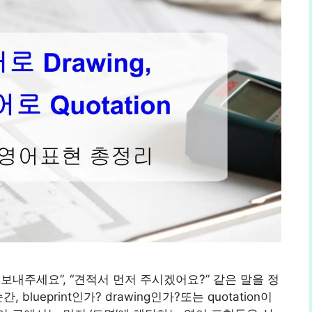
내주세요”, “견적서 먼저 주시겠어요?” 같은 말을 정
lueprint인가? drawing인가?또는 quotation이