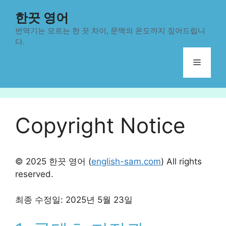
컨
한끗 영어
텐
츠
번역기는 모르는 한 끗 차이, 문맥의 온도까지 짚어드립니
다.
로
건
메
너
뛰
뉴
기
Copyright Notice
© 2025 한끗 영어 (
english-sam.com
) All rights
reserved.
최종 수정일: 2025년 5월 23일