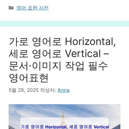
카
영어 표현 사전
테
고
리
가로 영어로 Horizontal,
세로 영어로 Vertical –
문서·이미지 작업 필수
영어표현
5월 29, 2025
작성자:
Anna